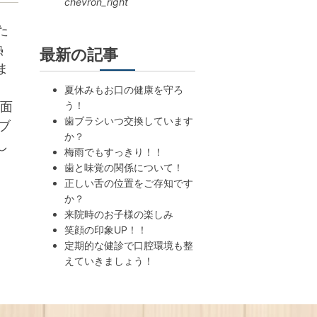
chevron_right
た
熱
最新の記事
ま
夏休みもお口の健康を守ろ
表面
う！
歯ブラシいつ交換しています
ブ
か？
し
梅雨でもすっきり！！
歯と味覚の関係について！
正しい舌の位置をご存知です
か？
来院時のお子様の楽しみ
笑顔の印象UP！！
定期的な健診で口腔環境も整
えていきましょう！